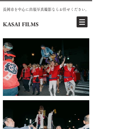
長岡市を中心に出張写真撮影ならお任せください。
KASAI FILMS