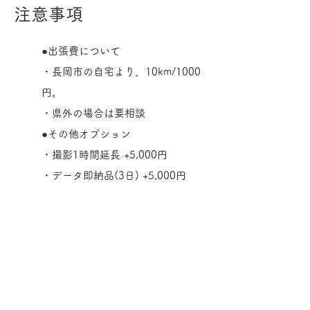
注意事項
●出張費について
・長岡市の自宅より、1
0km/100
0
円。
・県外の場合は要相談
●その他オプション
・撮影1時間延長 +5,000円
・データ即納品(3日) +5,000円
●その他注意事項
・衣装や着付け、ヘアメイクなどは
予め行ってお越しください。
・一緒に撮影したい小物等があれば
ご用意してお持ちください。
・お写真の納品までには1週間〜2