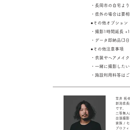
・長岡市の自宅より
・県外の場合は要相
●その他オプション
・撮影1時間延長 +11
・データ即納品(3日) 
●その他注意事項
・衣装やヘアメイク
・一緒に撮影したい
・施設利用料等はご
笠井 拓也 T
新潟県長
です。
​
​二等
出張撮影 
家族 / 
プロフィー